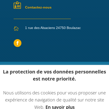

Contactez-nous
1 rue des Alsaciens 24750 Boulazac

Accueil
Plomberie Sanitaire
Chauffage
La protection de vos données personnelles
Pompe a chaleur
Maintenance
Bois
est notre priorité.
Energie solaire
Actualités
Contact
Nous utilisons des cookies pour vous proposer une
expérience de navigation de qualité sur notre site
© 2022 - Une réalisation
EDConcept24.fr
-
Web.
En savoir plus